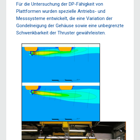
Für die Untersuchung der DP-Fähigkeit von
Plattformen wurden spezielle Antriebs- und
Messsysteme entwickelt, die eine Variation der
Gondelneigung der Gehäuse sowie eine unbegrenzte
Schwenkbarkeit der Thruster gewährleisten.