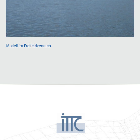
CFD
Modell im Freifeldversuch