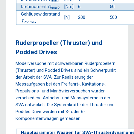
max1
Drehmoment
Q
[Nm]
6
50
max2
Gehäusewiderstand
[N]
200
500
T
Podmax
Ruderpropeller (Thruster) und
Podded Drives
Modellversuche mit schwenkbaren Ruderpropellern
(Thruster) und Podded Drives sind ein Schwerpunkt
der Arbeit der SVA. Zur Realisierung der
Messaufgaben bei den Freifahrt-, Kavitations-,
Propulsions- und Manövrierversuchen wurden
verschiedene Antriebs- und Messsysteme in der
SVA entwickelt. Die Systemkräfte der Thruster und
Podded Drive werden mit 3- oder 6-
Komponentenwaagen gemessen.
Hauptparameter Waagen für SVA-Thrusterdynamome