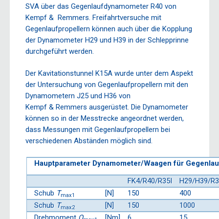
SVA über das Gegenlaufdynamometer R40 von
Kempf & Remmers. Freifahrtversuche mit
Gegenlaufpropellern können auch über die Kopplung
der Dynamometer H29 und H39 in der Schlepprinne
durchgeführt werden.
Der Kavitationstunnel K15A wurde unter dem Aspekt
der Untersuchung von Gegenlaufpropellern mit den
Dynamometern J25 und H36 von
Kempf & Remmers ausgerüstet. Die Dynamometer
können so in der Messtrecke angeordnet werden,
dass Messungen mit Gegenlaufpropellern bei
verschiedenen Abständen möglich sind.
Hauptparameter Dynamometer/Waagen für Gegenlauf
FK4/R40/R35I
H29/H39/R
Schub
T
[N]
150
400
max1
Schub
T
[N]
150
1000
max2
Drehmoment
Q
[Nm]
6
15