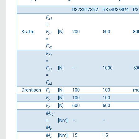
R37SR1/SR2
R37SR3/SR4
R3
F
x1
=
Kräfte
F
[N]
200
500
80
y1
=
F
y2
F
z1
=
F
[N]
–
1000
50
z1
=
F
z2
Drehtisch
F
[N]
100
100
ma
x
F
[N]
100
100
y
F
[N]
600
600
z
M
x1
=
[Nm]
–
–
M
y
M
[Nm]
15
15
z