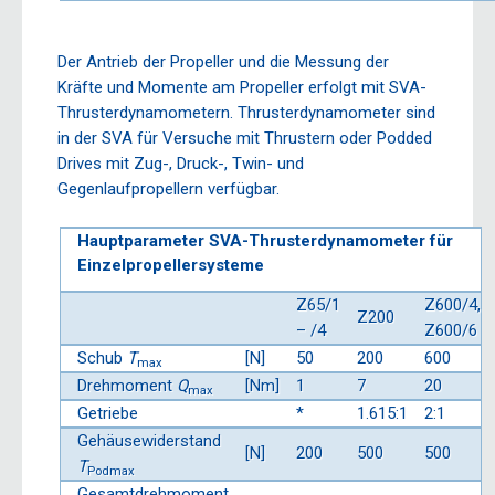
Der Antrieb der Propeller und die Messung der
Kräfte und Momente am Propeller erfolgt mit SVA-
Thrusterdynamometern. Thrusterdynamometer sind
in der SVA für Versuche mit Thrustern oder Podded
Drives mit Zug-, Druck-, Twin- und
Gegenlaufpropellern verfügbar.
Hauptparameter SVA-Thrusterdynamometer für
Einzelpropellersysteme
Z65/1
Z600/4,
Z200
– /4
Z600/6
Schub
T
[N]
50
200
600
max
Drehmoment
Q
[Nm]
1
7
20
max
Getriebe
*
1.615:1
2:1
Gehäusewiderstand
[N]
200
500
500
T
Podmax
Gesamtdrehmoment