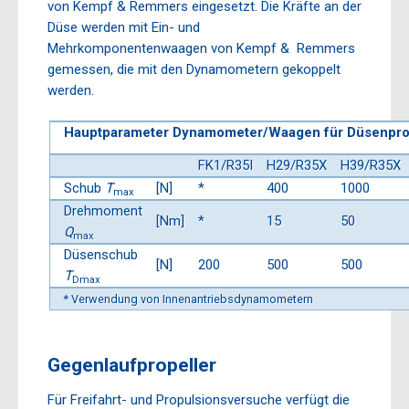
von Kempf & Remmers eingesetzt. Die Kräfte an der
Düse werden mit Ein- und
Mehrkomponentenwaagen von Kempf & Remmers
gemessen, die mit den Dynamometern gekoppelt
werden.
Hauptparameter Dynamometer/Waagen für Düsenpro
FK1/R35I
H29/R35X
H39/R35X
Schub
T
[N]
*
400
1000
max
Drehmoment
[Nm]
*
15
50
Q
max
Düsenschub
[N]
200
500
500
T
Dmax
* Verwendung von Innenantriebsdynamometern
Gegenlaufpropeller
Für Freifahrt- und Propulsionsversuche verfügt die