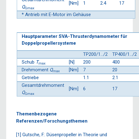
[Nm]
1
2.4
17
Q
Gmax
* Antrieb mit E-Motor im Gehäuse
Hauptparameter SVA-Thrusterdynamometer für
Doppelpropellersysteme
TP200/1…/2
TP400/1…/2
Schub
T
[N]
200
400
max
Drehmoment
Q
[Nm]
7
20
max
Getriebe
1.1
2.1
Gesamtdrehmoment
[Nm]
6
17
Q
Gmax
Themenbezogene
Referenzen/Forschungsthemen
[1] Gutsche, F.: Düsenpropeller in Theorie und