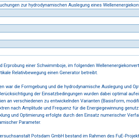
rsuchungen zur hydrodynamischen Auslegung eines Wellenenergieko
nd Erprobung einer Schwimmboje, im folgenden Wellenenergiekonverte
ikale Relativbewegung einen Generator betreibt.
en war die Formgebung und die hydrodynamische Auslegung und Opt
erücksichtigung der Einsatzbedingungen wurden dabei optimal auf
 an verschiedenen zu entwickelnden Varianten (Basisform, modifizi
ktren nach Amplitude und Frequenz für die Energiegewinnung genutzt
klung und Optimierung erfolgte durch den Einsatz numerischer Verfa
amischer Parameter.
Versuchsanstalt Potsdam GmbH bestand im Rahmen des FuE-Projektes i