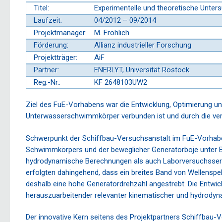
Titel:
Experimentelle und theoretische Unte
Laufzeit:
04/2012 – 09/2014
Projektmanager:
M. Fröhlich
Förderung:
Allianz industrieller Forschung
Projektträger:
AiF
Partner:
ENERLYT, Universität Rostock
Reg.-Nr.:
KF 2648103UW2
Ziel des FuE-Vorhabens war die Entwicklung, Optimierung u
Unterwasserschwimmkörper verbunden ist und durch die vert
Schwerpunkt der Schiffbau-Versuchsanstalt im FuE-Vorhab
Schwimmkörpers und der beweglicher Generatorboje unter B
hydrodynamische Berechnungen als auch Laborversuchsserien
erfolgten dahingehend, dass ein breites Band von Wellenspe
deshalb eine hohe Generatordrehzahl angestrebt. Die Entwic
herauszuarbeitender relevanter kinematischer und hydrodyn
Der innovative Kern seitens des Projektpartners Schiffbau-